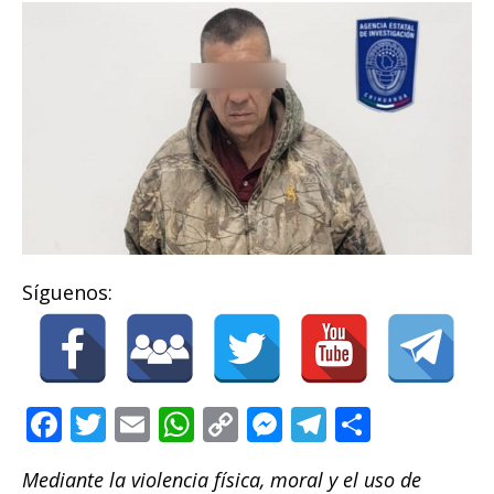
Síguenos:
F
T
E
W
C
M
T
C
a
w
m
h
o
e
el
o
Mediante la violencia física, moral y el uso de