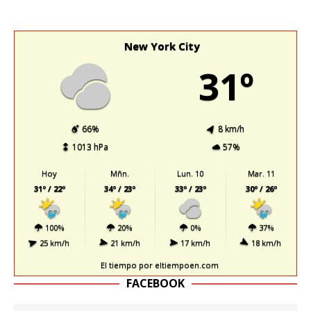
New York City
31º
66%
8 km/h
1013 hPa
57%
Hoy
Mñn.
Lun. 10
Mar. 11
31º / 22º
34º / 23º
33º / 23º
30º / 26º
100%
20%
0%
37%
25 km/h
21 km/h
17 km/h
18 km/h
El tiempo
por eltiempoen.com
FACEBOOK