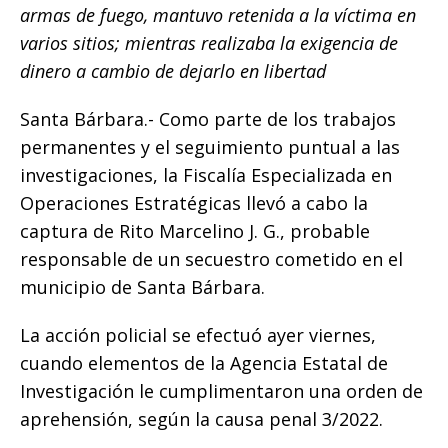
c
it
ai
at
p
ss
e
m
armas de fuego, mantuvo retenida a la víctima en
e
te
l
s
y
e
g
p
varios sitios; mientras realizaba la exigencia de
b
r
A
Li
n
ra
ar
dinero a cambio de dejarlo en libertad
o
p
n
g
m
ti
Santa Bárbara.- Como parte de los trabajos
o
p
k
e
r
permanentes y el seguimiento puntual a las
k
r
investigaciones, la Fiscalía Especializada en
Operaciones Estratégicas llevó a cabo la
captura de Rito Marcelino J. G., probable
responsable de un secuestro cometido en el
municipio de Santa Bárbara.
La acción policial se efectuó ayer viernes,
cuando elementos de la Agencia Estatal de
Investigación le cumplimentaron una orden de
aprehensión, según la causa penal 3/2022.