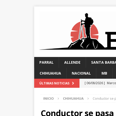
PARRAL
ALLENDE
SANTA BARB
CHIHUAHUA
NACIONAL
MB
[ 06/08/2026 ]
Marco
ÚLTIMAS NOTICIAS
carretera Aldama
INICIO
CHIHUAHUA
Conductor se 
[ 05/08/2026 ]
Guada
requiere al menos 6
Conductor se pasa 