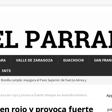
ARA
VALLE DE ZARAGOZA
GUACHOCHI
SAN FRAN
SNTE
 Bonilla cumple: inaugura el Paso Superior de Fuerza Aérea y
CHIHUAHUA MARCO BONILLA
pasa en rojo y provoca fuerte choque en avenida Homero
lupe y Calvo opera con 21 policías municipales; corporación
0 elementos más
ESTATAL
en rojo y provoca fuerte