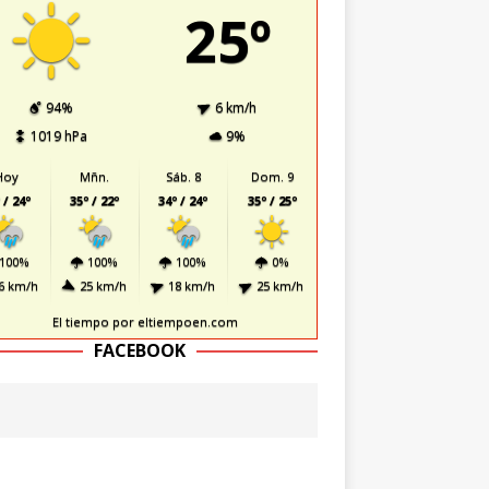
25º
94%
6 km/h
1019 hPa
9%
Hoy
Mñn.
Sáb. 8
Dom. 9
 / 24º
35º / 22º
34º / 24º
35º / 25º
100%
100%
100%
0%
6 km/h
25 km/h
18 km/h
25 km/h
El tiempo
por eltiempoen.com
FACEBOOK