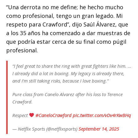
“Una derrota no me define; he hecho mucho
como profesional, tengo un gran legado. Mi
respeto para Crawford”, dijo Saúl Álvarez, que
a los 35 años ha comenzado a dar muestras de
que podría estar cerca de su final como púgil
profesional.
“I feel great to share the ring with great fighters like him. …
I already did a lot in boxing. My legacy is already there,
and I’m still taking risks, because I love boxing.”
Pure class from Canelo Alvarez after his loss to Terence
Crawford.
Respect
#CaneloCrawford
pic.twitter.com/vDv4rKwBHq
— Netflix Sports (@netflixsports)
September 14, 2025