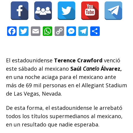
F
T
E
W
C
M
T
C
a
w
m
h
o
e
el
o
c
it
ai
at
p
ss
e
m
e
te
l
s
y
e
g
p
El estadounidense
Terence Crawford
venció
b
r
A
Li
n
ra
ar
este sábado al mexicano
Saúl
Canelo
Álvarez,
o
p
n
g
m
ti
en una noche aciaga para el mexicano ante
más de 69 mil personas en el Allegiant Stadium
o
p
k
e
r
de Las Vegas, Nevada.
k
r
De esta forma, el estadounidense le arrebató
todos los títulos supermedianos al mexicano,
en un resultado que nadie esperaba.