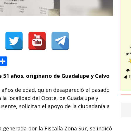
31º
T
C
l
o
e 51 años, originario de Guadalupe y Calvo
e
m
1
g
p
 años de edad, quien desapareció el pasado
ra
ar
 la localidad del Ocote, de Guadalupe y
m
ti
ausente, solicitan el apoyo de la ciudadanía a
r
 generada por la Fiscalía Zona Sur, se indicó