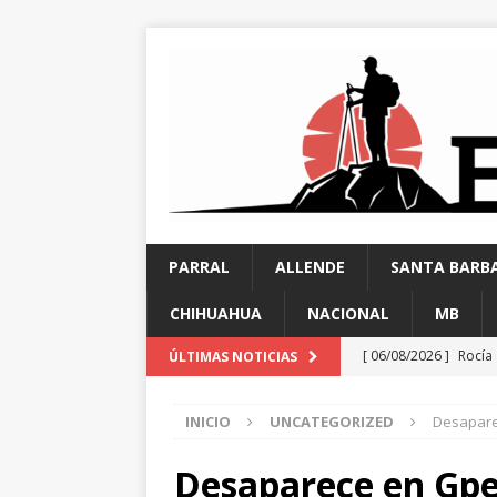
PARRAL
ALLENDE
SANTA BARB
CHIHUAHUA
NACIONAL
MB
[ 06/08/2026 ]
Rocía
ÚLTIMAS NOTICIAS
[ 06/08/2026 ]
La voz
INICIO
UNCATEGORIZED
Desaparec
canalización del arro
[ 06/08/2026 ]
Conti
Desaparece en Gpe 