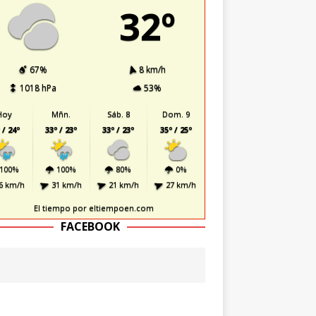
32º
67%
8 km/h
1018 hPa
53%
Hoy
Mñn.
Sáb. 8
Dom. 9
 / 24º
33º / 23º
33º / 23º
35º / 25º
100%
100%
80%
0%
6 km/h
31 km/h
21 km/h
27 km/h
El tiempo
por eltiempoen.com
FACEBOOK