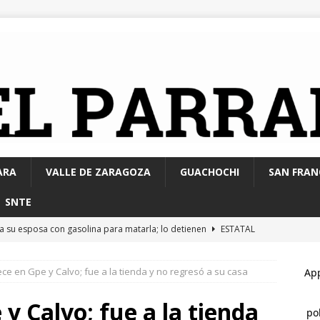
ARA
VALLE DE ZARAGOZA
GUACHOCHI
SAN FRAN
SNTE
 a su esposa con gasolina para matarla; lo detienen
ESTATAL
 de la ciudadanía hará realidad la primera etapa de la
e en Gpe y Calvo; fue a la tienda y no regresó a su casa
yo Las Adelitas
PARRAL
núan jornadas de Jóvenes Unen al Barrio
ESTATAL
y Calvo; fue a la tienda