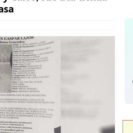
aller de autocuidado a adultos mayores de El Papalote
casa
s muy fuertes y tormentas eléctricas en la sierra para jueves y
Cree