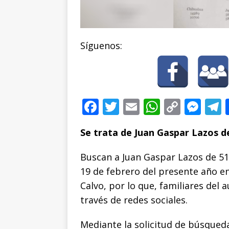
Síguenos:
F
T
E
W
C
M
a
w
m
h
o
e
e
Se trata de Juan Gaspar Lazos d
c
it
ai
at
p
ss
e
te
l
s
y
e
Buscan a Juan Gaspar Lazos de 51
b
r
A
Li
n
19 de febrero del presente año en
o
p
n
g
Calvo, por lo que, familiares del 
través de redes sociales.
o
p
k
e
k
r
Mediante la solicitud de búsqueda