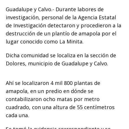
e
te
l
s
y
e
g
p
b
r
A
Li
n
ra
ar
Guadalupe y Calvo.- Durante labores de
o
p
n
g
m
ti
investigación, personal de la Agencia Estatal
de Investigación detectaron y procedieron a la
o
p
k
e
r
destrucción de un plantío de amapola por el
k
r
lugar conocido como La Minita.
Dicha comunidad se localiza en la sección de
Dolores, municipio de Guadalupe y Calvo.
Ahí se localizaron 4 mil 800 plantas de
amapola, en un predio en dónde se
contabilizaron ocho matas por metro
cuadrado, con una altura de 55 centímetros
cada una.