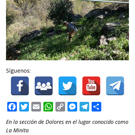
Síguenos:
F
T
E
W
C
M
T
C
a
w
m
h
o
e
el
o
En la sección de Dolores en el lugar conocido como
c
it
ai
at
p
ss
e
m
La Minita