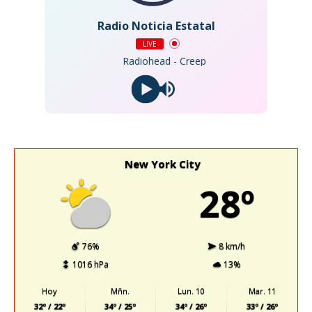
Radio Noticia Estatal
LIVE
Radiohead - Creep
New York City
28º
76%
8 km/h
1016 hPa
13%
Hoy
Mñn.
Lun. 10
Mar. 11
32º / 22º
34º / 25º
34º / 26º
33º / 26º