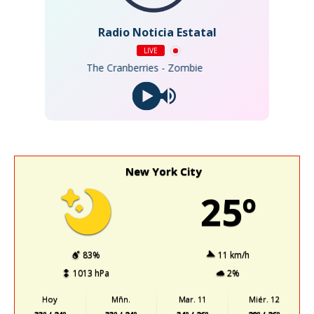
Radio Noticia Estatal
LIVE
The Cranberries - Zombie
New York City
25º
83%
11 km/h
1013 hPa
2%
Hoy
Mñn.
Mar. 11
Miér. 12