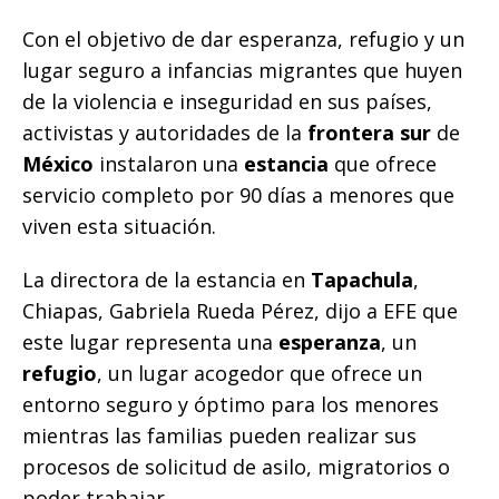
c
it
ai
at
p
ss
e
m
e
te
l
s
y
e
g
p
Con el objetivo de dar esperanza, refugio y un
b
r
A
Li
n
ra
ar
lugar seguro a infancias migrantes que huyen
o
p
n
g
m
ti
de la violencia e inseguridad en sus países,
activistas y autoridades de la
o
p
k
e
frontera sur
r
de
México
instalaron una
estancia
que ofrece
k
r
servicio completo por 90 días a menores que
viven esta situación.
La directora de la estancia en
Tapachula
,
Chiapas, Gabriela Rueda Pérez, dijo a EFE que
este lugar representa una
esperanza
, un
refugio
, un lugar acogedor que ofrece un
entorno seguro y óptimo para los menores
mientras las familias pueden realizar sus
procesos de solicitud de asilo, migratorios o
poder trabajar.