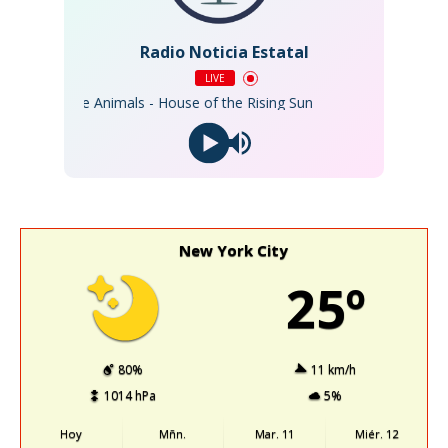
Radio Noticia Estatal
LIVE
The Animals - House of the Rising Sun
New York City
25º
80%
11 km/h
1014 hPa
5%
Hoy
Mñn.
Mar. 11
Miér. 12