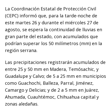
c
it
ai
at
p
ss
e
m
e
te
l
s
y
e
g
p
La Coordinación Estatal de Protección Civil
b
r
A
Li
n
ra
ar
(CEPC) informó que, para la tarde-noche de
o
p
n
g
m
ti
este martes 26 y durante el miércoles 27 de
agosto, se espera la continuidad de lluvias en
o
p
k
e
r
gran parte del estado, con acumulados que
k
r
podrían superar los 50 milímetros (mm) en la
región serrana.
Las precipitaciones registrarán acumulados de
entre 25 y 50 mm en Madera, Temósachic, y
Guadalupe y Calvo; de 5 a 25 mm en municipios
como Guachochi, Balleza, Parral, Jiménez,
Camargo y Delicias; y de 2 a 5 mm en Juárez,
Ahumada, Cuauhtémoc, Chihuahua capital y
zonas aledañas.