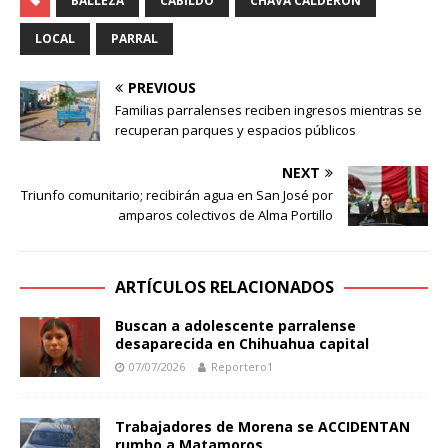
BALLEZA
CABILDO
CHAVA CALDERÓN
LOCAL
PARRAL
PREVIOUS
Familias parralenses reciben ingresos mientras se
recuperan parques y espacios públicos
NEXT
Triunfo comunitario; recibirán agua en San José por
amparos colectivos de Alma Portillo
ARTÍCULOS RELACIONADOS
Buscan a adolescente parralense
desaparecida en Chihuahua capital
07/07/2026
Reportero1
Trabajadores de Morena se ACCIDENTAN
rumbo a Matamoros