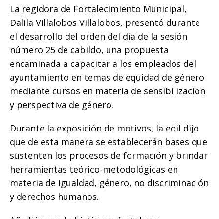
La regidora de Fortalecimiento Municipal,
c
it
ai
at
p
ss
e
m
Dalila Villalobos Villalobos, presentó durante
e
te
l
s
y
e
g
p
el desarrollo del orden del día de la sesión
b
r
A
Li
n
ra
ar
número 25 de cabildo, una propuesta
o
p
n
g
m
ti
encaminada a capacitar a los empleados del
o
p
k
e
r
ayuntamiento en temas de equidad de género
k
r
mediante cursos en materia de sensibilización
y perspectiva de género.
Durante la exposición de motivos, la edil dijo
que de esta manera se establecerán bases que
sustenten los procesos de formación y brindar
herramientas teórico-metodológicas en
materia de igualdad, género, no discriminación
y derechos humanos.