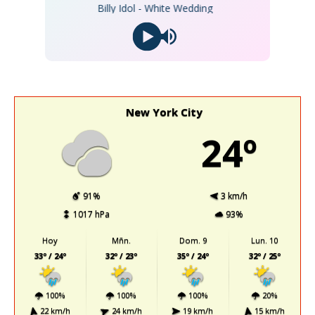
Billy Idol - White Wedding
New York City
24º
91%
3 km/h
1017 hPa
93%
Hoy
Mñn.
Dom. 9
Lun. 10
33º / 24º
32º / 23º
35º / 24º
32º / 25º
100%
100%
100%
20%
22 km/h
24 km/h
19 km/h
15 km/h