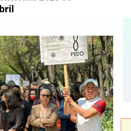
yo Las Adelitas
PARRAL
bril
núan jornadas de Jóvenes Unen al Barrio
ESTATAL
visa secretario de Salud atención y operación de Centros de Salud
Chihuahua
ESTATAL