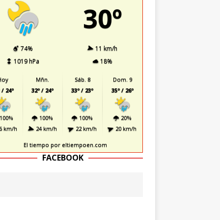
30º
74%
11 km/h
1019 hPa
18%
Hoy
Mñn.
Sáb. 8
Dom. 9
 / 24º
32º / 24º
33º / 23º
35º / 26º
100%
100%
100%
20%
6 km/h
24 km/h
22 km/h
20 km/h
El tiempo
por eltiempoen.com
FACEBOOK