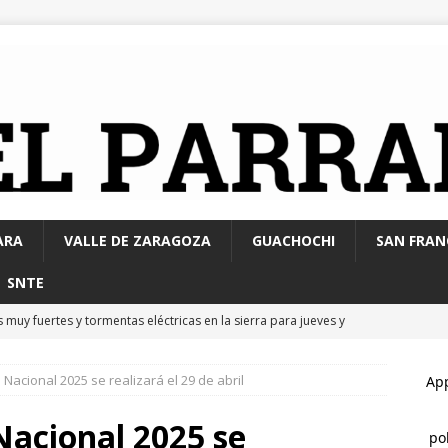
ARA
VALLE DE ZARAGOZA
GUACHOCHI
SAN FRAN
SNTE
s muy fuertes y tormentas eléctricas en la sierra para jueves y
Nacional 2025 se realizará el 29 de abril
 a su esposa con gasolina para matarla; lo detienen
ESTATAL
 de la ciudadanía hará realidad la primera etapa de la
Nacional 2025 se