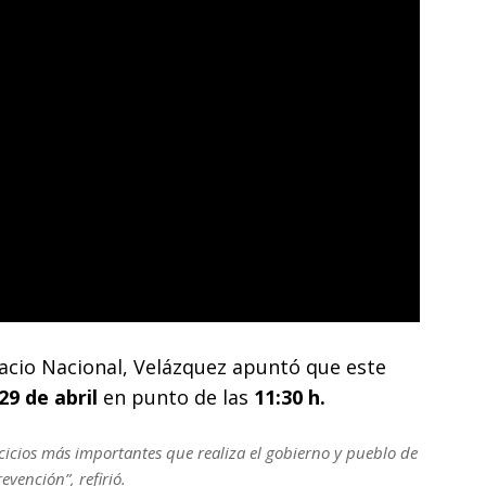
lacio Nacional, Velázquez apuntó que este
9 de abril
en punto de las
11:30 h.
rcicios más importantes que realiza el gobierno y pueblo de
vención”, refirió.