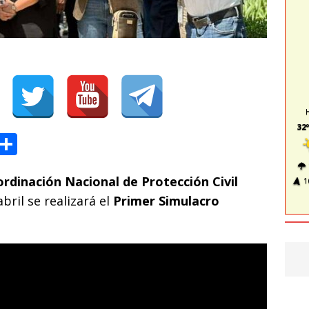
32º
T
C
l
o
rdinación Nacional de Protección Civil
e
m
1
abril se realizará el
Primer Simulacro
g
p
ra
ar
m
ti
r