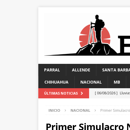
PARRAL
ALLENDE
SANTA BARB
CHIHUAHUA
NACIONAL
MB
[ 06/08/2026 ]
Lluvia
ÚLTIMAS NOTICIAS
viernes
PARRAL
INICIO
NACIONAL
Primer Simulacro 
[ 06/08/2026 ]
Rocía
[ 06/08/2026 ]
La voz
Primer Simulacro 