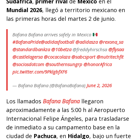
e
te
l
s
y
e
g
p
Sudáfrica
,
primer rival
de
México
en el
b
r
A
Li
n
ra
ar
Mundial 2026
, llegó a territorio mexicano en
o
p
n
g
m
ti
las primeras horas del martes 2 de junio.
o
p
k
e
r
Bafana Bafana arrives safely in Mexico
k
r
#BafanaPride
@adidasfootball
@adidasza
@rexona_sa
@standardbankza
@10betza
@freddyhirschsa
@flysaa
@castlelagersa
@cocacolaza
@sabcsport
@nutritechfit
@sociosdotcom
@southernsungrp
@honorAfrica
pic.twitter.com/9PklgbfXF6
— Bafana Bafana (@BafanaBafana)
June 2, 2026
Los llamados
Bafana Bafana
llegaron
aproximadamente a las 5:00 h al Aeropuerto
Internacional Felipe Ángeles, para trasladarse
de inmediato a su campamento base en la
ciudad de
Pachuca
, en
Hidalgo
, bajo un fuerte