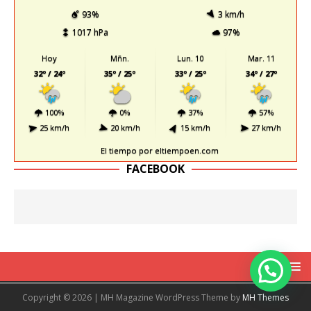
93%
3 km/h
1017 hPa
97%
Hoy
Mñn.
Lun. 10
Mar. 11
32º / 24º
35º / 25º
33º / 25º
34º / 27º
100%
0%
37%
57%
25 km/h
20 km/h
15 km/h
27 km/h
El tiempo
por eltiempoen.com
FACEBOOK
Copyright © 2026 | MH Magazine WordPress Theme by
MH Themes