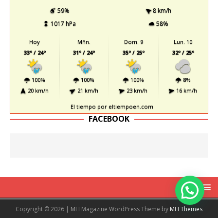
59%
8 km/h
1017 hPa
58%
Hoy
Mñn.
Dom. 9
Lun. 10
33º / 24º
31º / 24º
35º / 25º
32º / 25º
100%
100%
100%
8%
20 km/h
21 km/h
23 km/h
16 km/h
El tiempo
por eltiempoen.com
FACEBOOK
Copyright © 2026 | MH Magazine WordPress Theme by
MH Themes