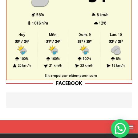
56%
8 km/h
1018 hPa
12%
Hoy
Mñn.
Dom. 9
Lun. 10
33º / 24º
31º / 24º
35º / 25º
32º / 25º
100%
100%
100%
8%
20 km/h
21 km/h
23 km/h
16 km/h
El tiempo
por eltiempoen.com
FACEBOOK