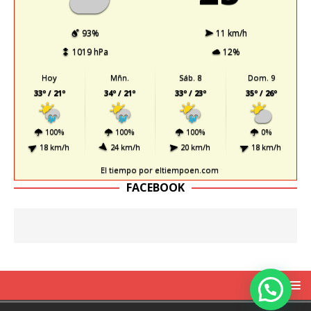
93%
11 km/h
1019 hPa
12%
Hoy
Mñn.
Sáb. 8
Dom. 9
33º / 21º
34º / 21º
33º / 23º
35º / 26º
100%
100%
100%
0%
18 km/h
24 km/h
20 km/h
18 km/h
El tiempo
por eltiempoen.com
FACEBOOK