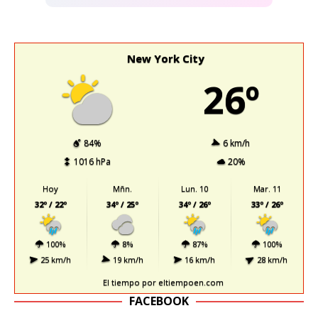
New York City
26º
84%
6 km/h
1016 hPa
20%
Hoy
Mñn.
Lun. 10
Mar. 11
32º / 22º
34º / 25º
34º / 26º
33º / 26º
100%
8%
87%
100%
25 km/h
19 km/h
16 km/h
28 km/h
El tiempo
por eltiempoen.com
FACEBOOK