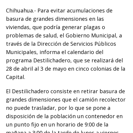
c
it
ai
at
p
ss
e
m
e
te
l
s
y
e
g
p
Chihuahua.- Para evitar acumulaciones de
b
r
A
Li
n
ra
ar
basura de grandes dimensiones en las
o
p
n
g
m
ti
viviendas, que podría generar plagas o
problemas de salud, el Gobierno Municipal, a
o
p
k
e
r
través de la Dirección de Servicios Públicos
k
r
Municipales, informa el calendario del
programa Destilichadero, que se realizará del
28 de abril al 3 de mayo en cinco colonias de la
Capital.
El Destilichadero consiste en retirar basura de
grandes dimensiones que el camión recolector
no puede trasladar, por lo que se pone a
disposición de la población un contenedor en
un punto fijo en un horario de 9:00 de la
mañana a 3:00 de la tarde de lunes a viernes,