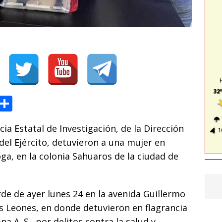
32º
T
C
l
o
ia Estatal de Investigación, de la Dirección
e
m
1
del Ejército, detuvieron a una mujer en
g
p
a, en la colonia Sahuaros de la ciudad de
ra
ar
m
ti
arde de ayer lunes 24 en la avenida Guillermo
r
los Leones, en donde detuvieron en flagrancia
a A. S., por delitos contra la salud y