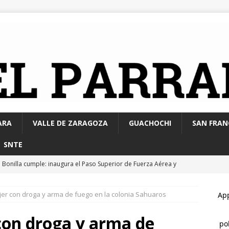
ARA
VALLE DE ZARAGOZA
GUACHOCHI
SAN FRAN
SNTE
 Bonilla cumple: inaugura el Paso Superior de Fuerza Aérea y
CHIHUAHUA MARCO BONILLA
er con droga y arma de fuego en la colonia Sahuaros
lupe y Calvo opera con 21 policías municipales; corporación
0 elementos más
ESTATAL
con droga y arma de