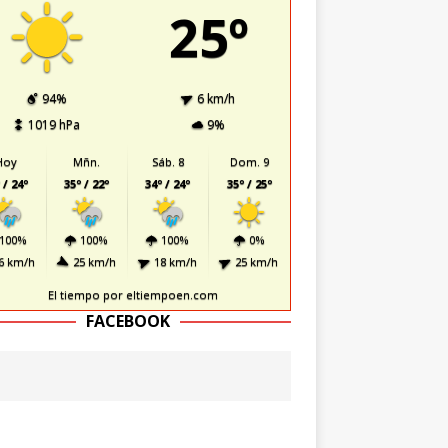
25º
94%
6 km/h
1019 hPa
9%
Hoy
Mñn.
Sáb. 8
Dom. 9
 / 24º
35º / 22º
34º / 24º
35º / 25º
100%
100%
100%
0%
6 km/h
25 km/h
18 km/h
25 km/h
El tiempo
por eltiempoen.com
FACEBOOK