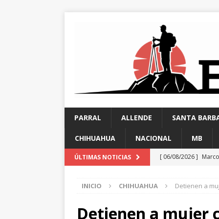
PARRAL
ALLENDE
SANTA BARB
CHIHUAHUA
NACIONAL
MB
[ 06/08/2026 ]
Marco
ÚLTIMAS NOTICIAS
carretera Aldama
INICIO
CHIHUAHUA
Detienen a muj
[ 05/08/2026 ]
Guada
requiere al menos 6
Detienen a mujer 