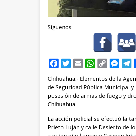
Síguenos:
F
T
E
W
C
M
a
w
m
h
o
e
e
Chihuahua.- Elementos de la Agenc
c
it
ai
at
p
ss
de Seguridad Pública Municipal y 
e
te
l
s
y
e
posesión de armas de fuego y drog
b
r
A
Li
n
Chihuahua.
o
p
n
g
La acción policial se efectuó la t
o
p
k
e
Prieto Luján y calle Desierto de 
k
r
a quien dijo llamarse Carmen Johan