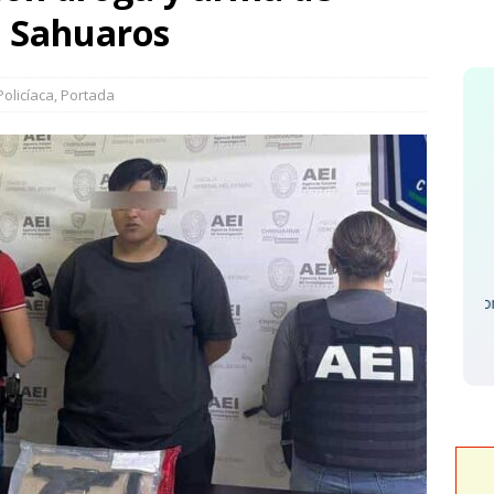
uran quinta edición de Conectando Generaciones
ESTATAL
a Sahuaros
gan Sección 8 del SNTE y Gobierno del Estado bonos económicos
y jubilados
SNTE
Policíaca
,
Portada
dvertencia de Maru *Más poder al poder *Barredoras… y
L
Scorpions - St