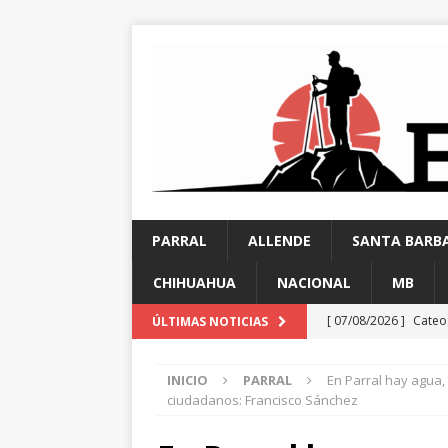
PARRAL
ALLENDE
SANTA BARB
CHIHUAHUA
NACIONAL
MB
[ 07/08/2026 ]
Cateos
ÚLTIMAS NOTICIAS
clave en investigaci
INICIO
PARRAL
En Parral hay agua, 
[ 06/08/2026 ]
Alan F
ciudadanos: Francisco Sánchez
unidad en el PAN