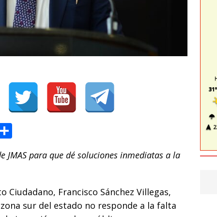
31º
T
C
2
l
o
 de JMAS para que dé soluciones inmediatas a la
e
m
g
p
ra
ar
to Ciudadano, Francisco Sánchez Villegas,
m
ti
a zona sur del estado no responde a la falta