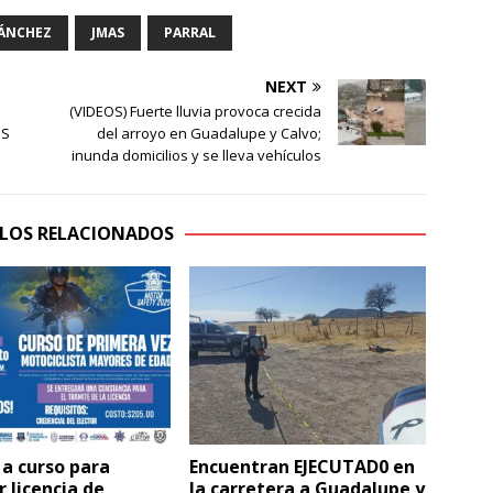
SÁNCHEZ
JMAS
PARRAL
NEXT
(VIDEOS) Fuerte lluvia provoca crecida
SS
del arroyo en Guadalupe y Calvo;
inunda domicilios y se lleva vehículos
LOS RELACIONADOS
 a curso para
Encuentran EJECUTAD0 en
 licencia de
la carretera a Guadalupe y