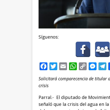
Síguenos:
F
T
E
W
C
M
a
w
m
h
o
e
e
Solicitará comparecencia de titular
c
it
ai
at
p
ss
crisis
e
te
l
s
y
e
b
r
A
Li
n
Parral.- El diputado de Movimien
o
p
n
g
señaló que la crisis del agua en l