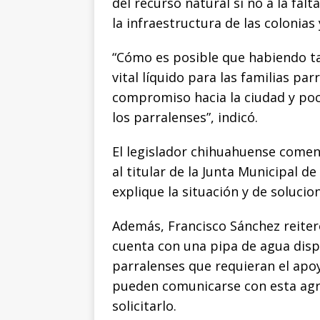
del recurso natural si no a la fal
o
p
k
e
la infraestructura de las colonias
k
r
“Cómo es posible que habiendo ta
vital líquido para las familias par
compromiso hacia la ciudad y poco
los parralenses”, indicó.
El legislador chihuahuense comen
al titular de la Junta Municipal 
explique la situación y de soluci
Además, Francisco Sánchez reite
cuenta con una pipa de agua dis
parralenses que requieran el apoy
pueden comunicarse con esta agru
solicitarlo.