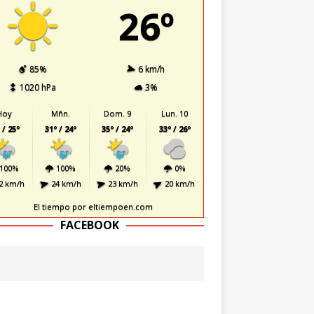
26º
85%
6 km/h
1020 hPa
3%
Hoy
Mñn.
Dom. 9
Lun. 10
 / 25º
31º / 24º
35º / 24º
33º / 26º
100%
100%
20%
0%
2 km/h
24 km/h
23 km/h
20 km/h
El tiempo
por eltiempoen.com
FACEBOOK