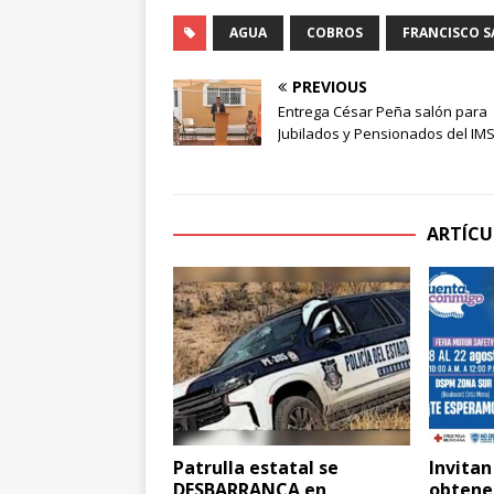
AGUA
COBROS
FRANCISCO 
PREVIOUS
Entrega César Peña salón para
Jubilados y Pensionados del IM
ARTÍCU
Patrulla estatal se
Invitan
DESBARRANCA en
obtener