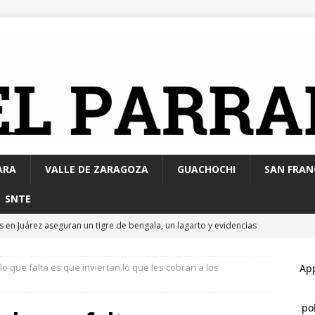
ARA
VALLE DE ZARAGOZA
GUACHOCHI
SAN FRAN
SNTE
 en Juárez aseguran un tigre de bengala, un lagarto y evidencias
ón por homicidio
ESTATAL
lo que falta es que inviertan lo que les cobran a los
alomir se reúne con vecinos de El Saucito y lleva mensaje de
ESTATAL