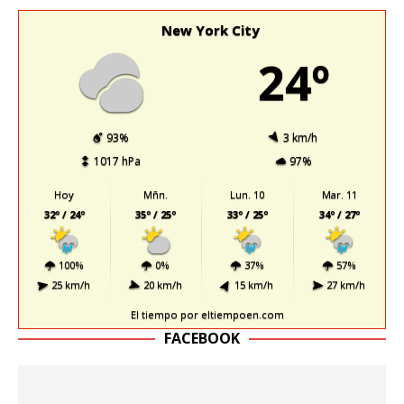
New York City
24º
93%
3 km/h
1017 hPa
97%
Hoy
Mñn.
Lun. 10
Mar. 11
32º / 24º
35º / 25º
33º / 25º
34º / 27º
100%
0%
37%
57%
25 km/h
20 km/h
15 km/h
27 km/h
El tiempo
por eltiempoen.com
FACEBOOK