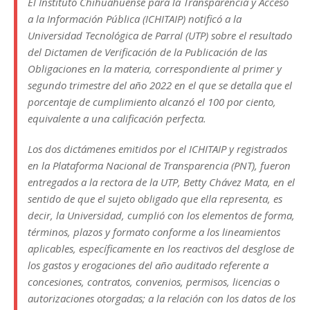
e
te
l
s
y
e
g
p
El Instituto Chihuahuense para la Transparencia y Acceso
b
r
A
Li
n
ra
ar
a la Información Pública (ICHITAIP) notificó a la
Universidad Tecnológica de Parral (UTP) sobre el resultado
o
p
n
g
m
ti
del Dictamen de Verificación de la Publicación de las
o
p
k
e
r
Obligaciones en la materia, correspondiente al primer y
k
r
segundo trimestre del año 2022 en el que se detalla que el
porcentaje de cumplimiento alcanzó el 100 por ciento,
equivalente a una calificación perfecta.
Los dos dictámenes emitidos por el ICHITAIP y registrados
en la Plataforma Nacional de Transparencia (PNT), fueron
entregados a la rectora de la UTP, Betty Chávez Mata, en el
sentido de que el sujeto obligado que ella representa, es
decir, la Universidad, cumplió con los elementos de forma,
términos, plazos y formato conforme a los lineamientos
aplicables, específicamente en los reactivos del desglose de
los gastos y erogaciones del año auditado referente a
concesiones, contratos, convenios, permisos, licencias o
autorizaciones otorgadas; a la relación con los datos de los